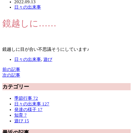
2022.09.13
日々の出来事
鏡越しに……
鏡越しに目が合い不思議そうにしています♪
日々の出来事
,
遊び
前の記事
次の記事
カテゴリー
季節行事
72
日々の出来事
127
発達の様子
17
知育
7
遊び
15
最近の記事